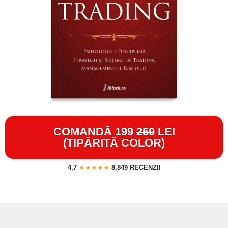
COMANDĂ 199
259
LEI
(TIPĂRITĂ COLOR)
4,7
★★★★★
8,849 RECENZII