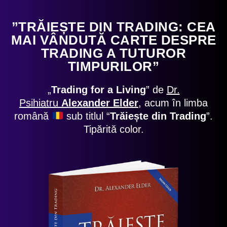
”TRĂIEȘTE DIN TRADING: CEA
MAI VÂ
NDUTĂ CARTE DESPRE
TRADING A TUTUROR
TIMPURILOR”
„
Trading for a Living
” de
Dr.
Psihiatru
Alexander Elder
, acum în limba
română
sub titlul “
Trăiește din Trading
”.
Tipărită color.