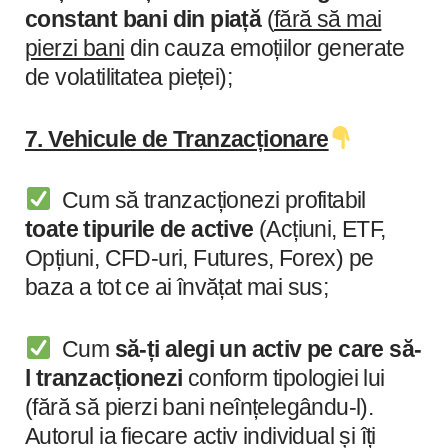
constant bani din piață
(
fără să mai
pierzi bani
din cauza emoțiilor generate
de volatilitatea pieței);
7. Vehicule de Tranzacționare
Cum să tranzacționezi profitabil
toate tipurile de active
(Acțiuni, ETF,
Opțiuni, CFD-uri, Futures, Forex) pe
baza a tot ce ai învățat mai sus;
Cum
să-ți alegi un activ pe care să-
l tranzacționezi
conform tipologiei lui
(fără să pierzi bani neînțelegându-l).
Autorul ia fiecare activ individual și îți