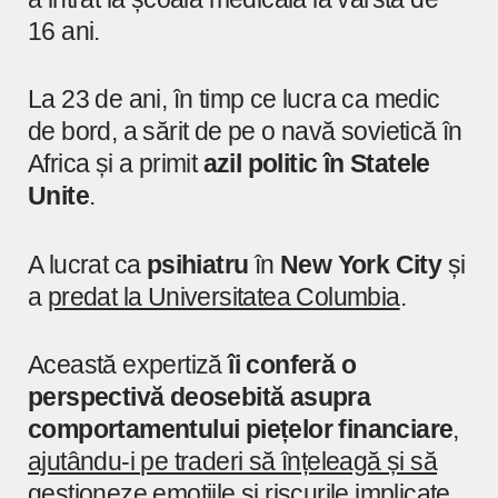
16 ani.
La 23 de ani, în timp ce lucra ca medic
de bord, a sărit de pe o navă sovietică în
Africa și a primit
azil politic în Statele
Unite
.
A lucrat ca
psihiatru
în
New York City
și
a
predat la Universitatea Columbia
.
Această expertiză
îi conferă o
perspectivă deosebită asupra
comportamentului piețelor financiare
,
ajutându-i pe traderi să înțeleagă și să
gestioneze emoțiile și riscurile implicate