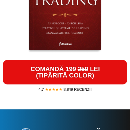
COMANDĂ 199
259
LEI
(TIPĂRITĂ COLOR)
4,7
★★★★★
8,849 RECENZII