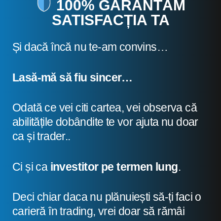
100% GARANTĂM
SATISFACȚIA TA
Și dacă încă nu te-am convins…
Lasă-mă să fiu sincer…
Odată ce vei citi cartea, vei observa că
abilitățile dobândite te vor ajuta nu doar
ca și trader..
Ci și ca
investitor pe termen lung
.
Deci chiar daca nu plănuiești să-ți faci o
carieră în trading, vrei doar să rămâi