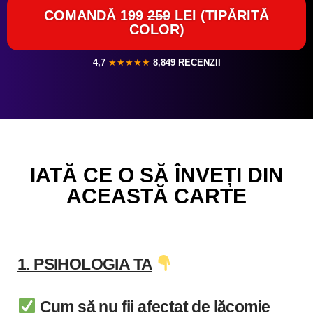
COMANDĂ 199
259
LEI (TIPĂRITĂ
COLOR)
4,7
★★★★★
8,849 RECENZII
IATĂ CE O SĂ ÎNVEȚI DIN
ACEASTĂ CARTE
1. PSIHOLOGIA TA
Cum să nu fii afectat de lăcomie