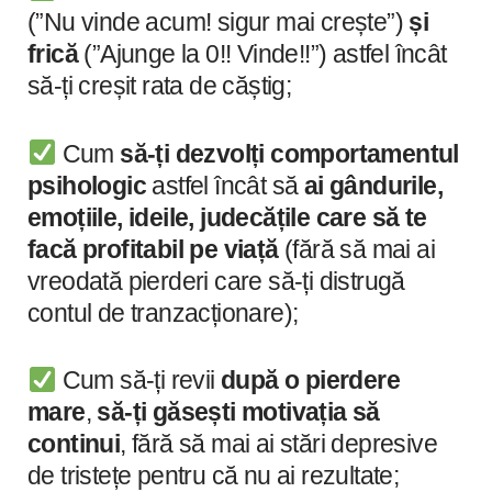
(”Nu vinde acum! sigur mai crește”)
și
frică
(”Ajunge la 0!! Vinde!!”) astfel încât
să-ți creșit rata de căștig;
Cum
să-ți dezvolți
comportamentul
psihologic
astfel încât să
ai gândurile,
emoțiile, ideile, judecățile care să te
facă profitabil pe viață
(fără să mai ai
vreodată pierderi care să-ți distrugă
contul de tranzacționare);
Cum să-ți revii
după o pierdere
mare
,
să-ți găsești motivația să
continui
, fără să mai ai stări depresive
de tristețe pentru că nu ai rezultate;