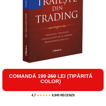
COMANDĂ 199
259
LEI (TIPĂRITĂ
COLOR)
4,7
★★★★★
8,849 RECENZII