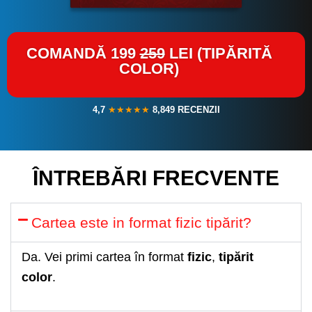
COMANDĂ 199
259
LEI (TIPĂRITĂ
COLOR)
4,7
★★★★★
8,849 RECENZII
ÎNTREBĂRI FRECVENTE
Cartea este in format fizic tipărit?
Da. Vei primi cartea în format
fizic
,
tipărit
color
.