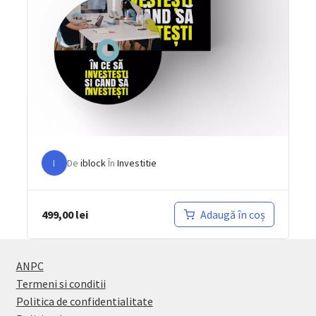
Curs 6 ore „În ce să investești și cum să
investești”
17
06h
I
De
iblock
În
Investitie
499,00
lei
Adaugă în coș
ANPC
Termeni si conditii
Politica de confidentialitate