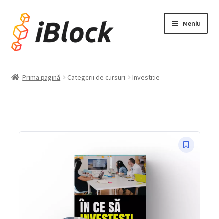
Meniu
Acasă
Prima pagină
Categorii de cursuri
Investitie
Devino Afiliat
Contul meu
Membership
Blog (Newsletters)