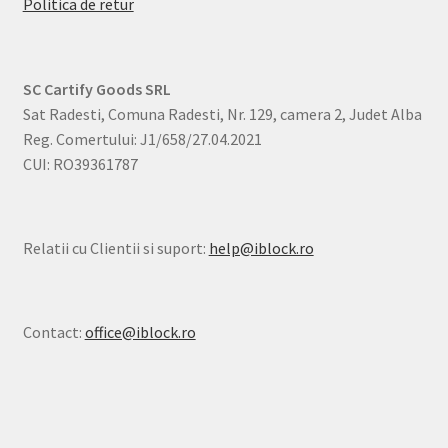
Politica de retur
SC Cartify Goods SRL
Sat Radesti, Comuna Radesti, Nr. 129, camera 2, Judet Alba
Reg. Comertului: J1/658/27.04.2021
CUI: RO39361787
Relatii cu Clientii si suport:
help@iblock.ro
Contact:
office@iblock.ro