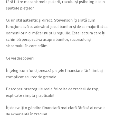
fără filtre mecanismele puterii, riscului și psihologiei din
spatele piețelor.
Cu un stil autentic și direct, Stevenson îți arată cum
funcționează cu adevărat jocul banilor și de ce majoritatea
oamenilor nici măcar nu știu regulile. Este lectura care îți
schimbă perspectiva asupra banilor, succesului și
sistemului în care trăim.
Ce vei descoperi:
Înțelegi cum funcționează piețele financiare fără limbaj
complicat sau teorie greoaie
Descoperi strategiile reale folosite de traderii de top,
explicate simplu și aplicabil
Îți dezvolți o gândire financiară mai clară fără să ai nevoie
de experiență în trading