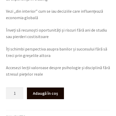
Vezi „din interior” cum se iau deciziile care influențează
economia globală
Înveți să recunoști oportunități și riscuri fără ani de studiu
sau pierderi costisitoare
Îți schimbi perspectiva asupra banilor și succesului fără să
treci prin greșelile altora
Accesezi lecții valoroase despre psihologie și disciplină fără
stresul piețelor reale
Adaugă în coș