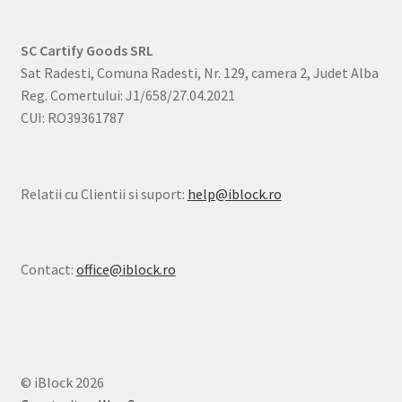
SC Cartify Goods SRL
Sat Radesti, Comuna Radesti, Nr. 129, camera 2, Judet Alba
Reg. Comertului: J1/658/27.04.2021
CUI: RO39361787
Relatii cu Clientii si suport:
help@iblock.ro
Contact:
office@iblock.ro
© iBlock 2026