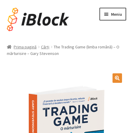
Meniu
Acasă
Prima pagină
Cărți
The Trading Game (limba română) – O
mărturisire – Gary Stevenson
Devino Afiliat
Contul meu
Membership
Blog (Newsletters)