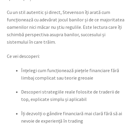
Cu un stil autentic și direct, Stevenson îți arată cum
funcționează cu adevărat jocul banilor și de ce majoritatea
oamenilor nici măcar nu știu regulile. Este lectura care îți
schimbă perspectiva asupra banilor, succesului și
sistemului în care trăim.
Ce vei descoperi:
Înțelegi cum funcționează piețele financiare fără
limbaj complicat sau teorie greoaie
Descoperi strategiile reale folosite de traderii de
top, explicate simplu și aplicabil
Îți dezvolți o gândire financiară mai clară fără să ai
nevoie de experiență în trading