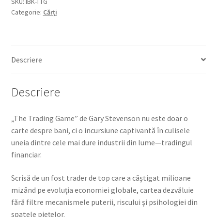
SKU:
IBK-TTG
Categorie:
Cărți
Descriere
Descriere
„The Trading Game” de Gary Stevenson nu este doar o
carte despre bani, ci o incursiune captivantă în culisele
uneia dintre cele mai dure industrii din lume—tradingul
financiar.
Scrisă de un fost trader de top care a câștigat milioane
mizând pe evoluția economiei globale, cartea dezvăluie
fără filtre mecanismele puterii, riscului și psihologiei din
spatele piețelor.