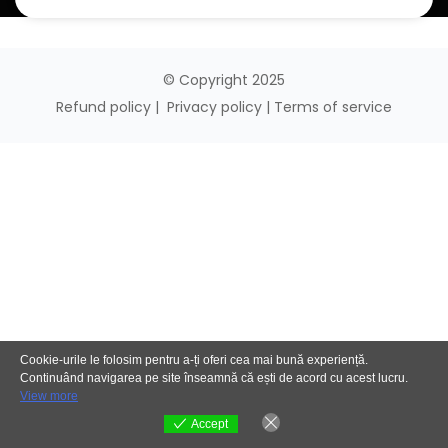
© Copyright 2025
Refund policy
|
Privacy policy
|
Terms of service
Cookie-urile le folosim pentru a-ți oferi cea mai bună experiență.
Continuând navigarea pe site înseamnă că ești de acord cu acest lucru.
View more
Accept