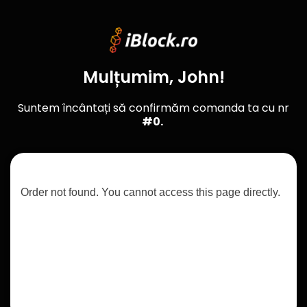
Mulțumim, John!
Suntem încântați să confirmăm comanda ta cu nr
#0.
Order not found. You cannot access this page directly.