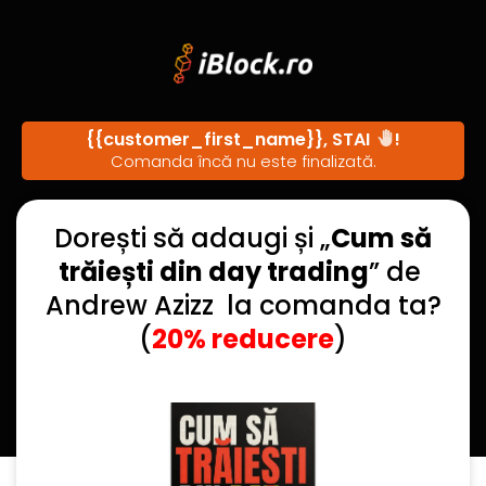
{{customer_first_name}}
, STAI
!
Comanda încă nu este finalizată.
Dorești să adaugi și „
Cum să
trăiești din day trading
” de
Andrew Azizz la comanda ta?
(
20% reducere
)