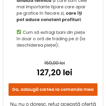
analiza tehnică
și care sunt cele
mai importante tipare care apar
pe grafice în fiecare zi,
care îți
pot aduce constant profituri
;
Cum să extragi bani din piețe
în doar o oră de trading pe zi (la
deschiderea pieței);
159,00
lei
127,20
lei
Da, adaugă cartea la comanda mea
Nu, nu o doresc, refuz această ofertă