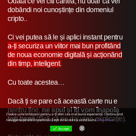
Odată ce vei citi cartea, nu doar că vei
dobândi noi cunoștințe din domeniul
cripto..
Ci vei putea să le și aplici instant pentru
a-ți securiza un viitor mai bun profitând
de noua economie digitală și acționând
din timp, inteligent.
Cu toate acestea…
Dacă ți se pare că această carte nu e
pentru tine,
ne spui și îți vom înapoia
Cookie-urile le folosim pentru a-ți oferi cea mai bună experiență. Continuând
toți banii
(fără să ne dai vreo explicație).
navigarea pe site înseamnă că ești de acord cu acest lucru.
View more
Accept