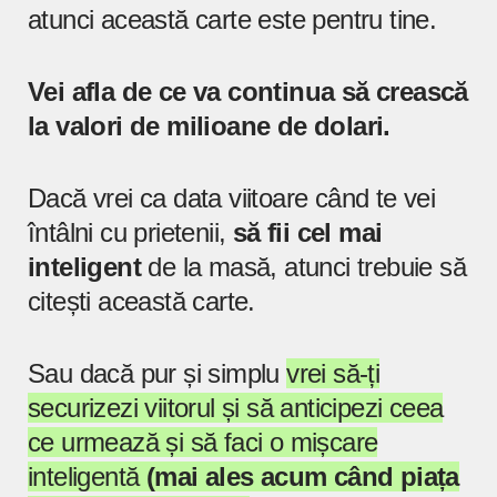
atunci această carte este pentru tine.
Vei afla de ce va continua să crească
la valori de milioane de dolari.
Dacă vrei ca data viitoare când te vei
întâlni cu prietenii,
să fii cel mai
inteligent
de la masă, atunci trebuie să
citești această carte.
Sau dacă pur și simplu
vrei să-ți
securizezi viitorul și să anticipezi ceea
ce urmează și să faci o mișcare
inteligentă
(mai ales acum când piața