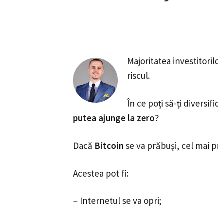
Majoritatea investitorilo
riscul.
În ce poți să-ți diversif
putea ajunge la zero
?
Dacă
Bitcoin
se va prăbuși, cel mai pr
Acestea pot fi:
– Internetul se va opri;