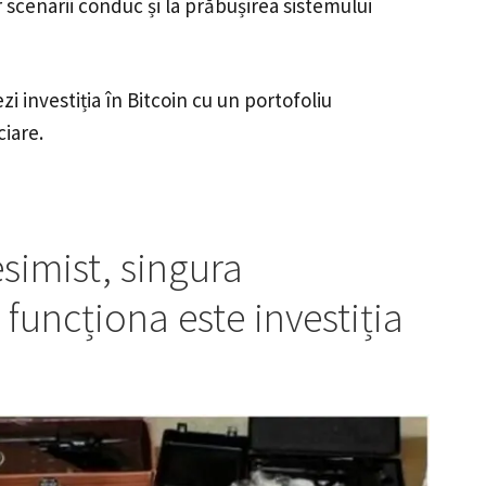
 scenarii conduc și la prăbușirea sistemului
ezi investiția în Bitcoin cu un portofoliu
ciare.
esimist, singura
r funcționa este investiția