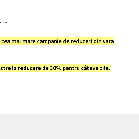
.ro
z cea mai mare campanie de reduceri din vara
astre la reducere de 30% pentru câteva zile.