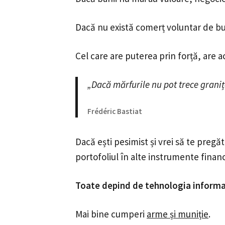
Dacă nu există comerț voluntar de bunu
Cel care are puterea prin forță, are a
„Dacă mărfurile nu pot trece granițe
Frédéric Bastiat
Dacă ești pesimist și vrei să te pregă
portofoliul în alte instrumente financ
Toate depind de tehnologia informați
Mai bine cumperi
arme și muniție
.