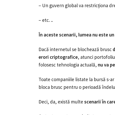
– Un guvern global va restricționa dr
– etc. ..
În aceste scenarii, lumea nu este un
Dacă internetul se blochează brusc
d
erori criptografice
, atunci portofoli
folosesc tehnologia actuală,
nu va p
Toate companiile listate la bursă s-ar
bloca brusc pentru o perioadă îndel
Deci, da, există multe
scenarii în ca