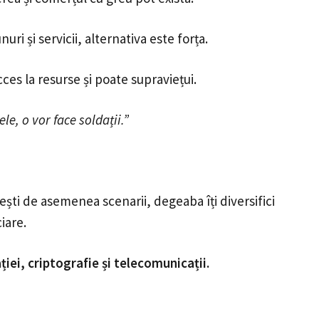
ri și servicii, alternativa este forța.
cces la resurse și poate supraviețui.
le, o vor face soldații.”
tești de asemenea scenarii, degeaba îți diversifici
iare.
ei, criptografie și telecomunicații.