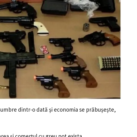
umbre dintr-o dată și economia se prăbușește,
rea și comerțul cu greu pot exista.