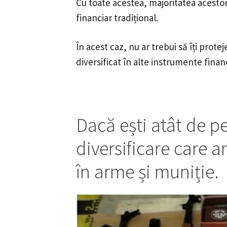
Cu toate acestea, majoritatea acestor
financiar tradițional.
În acest caz, nu ar trebui să îți protej
diversificat în alte instrumente finan
Dacă ești atât de p
diversificare care a
în arme și muniție.