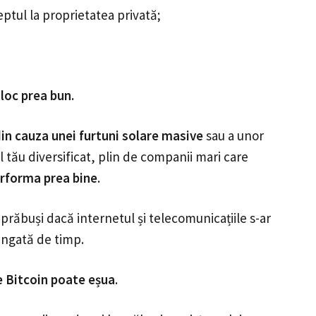
eptul la proprietatea privată;
 loc prea bun.
in cauza unei furtuni solare masive
sau a unor
ul tău diversificat, plin de companii mari care
erforma prea bine
.
 prăbuși dacă internetul și telecomunicațiile s-ar
ungată de timp.
re Bitcoin poate eșua
.