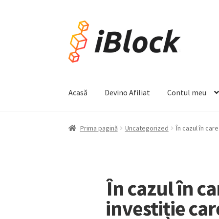
Acasă
Devino Afiliat
Contul meu
Prima pagină
Uncategorized
În cazul în car
În cazul în c
investiție car