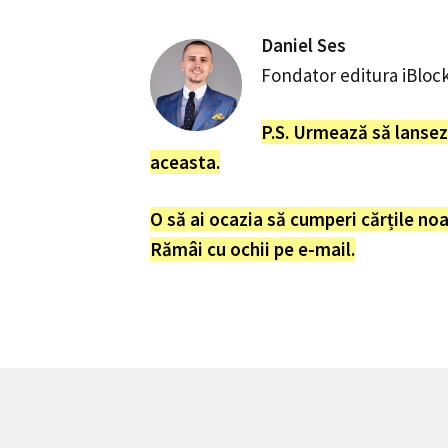
Daniel Ses
Fondator editura iBlock
P.S. Urmează să lanse
aceasta.
O să ai ocazia să cumperi cărțile no
Rămâi cu ochii pe e-mail.