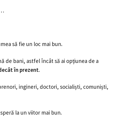
i…
lumea să fie un loc mai bun.
ă de bani, astfel încât să ai opțiunea de a
 decât în prezent
.
enori, ingineri, doctori, socialiști, comuniști,
speră la un viitor mai bun.