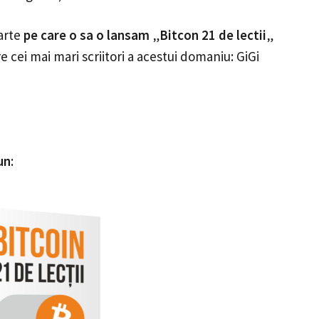
arte
pe care o sa o lansam
„
Bitcon 21 de lectii
„
re cei mai mari scriitori a acestui domaniu: GiGi
un
: