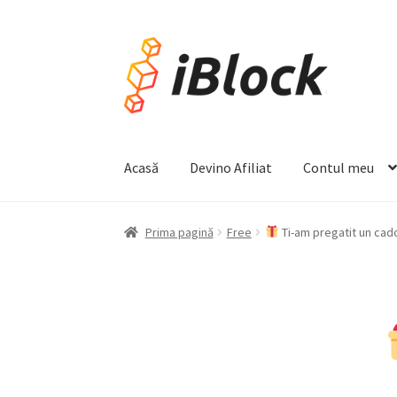
Acasă
Devino Afiliat
Contul meu
Prima pagină
Free
Ti-am pregatit un cad