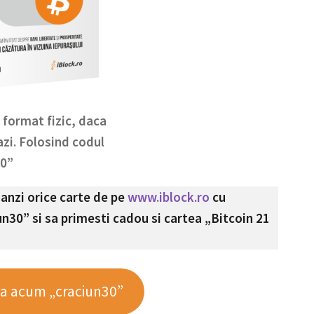
n format fizic, daca
zi. Folosind codul
30”
manzi orice carte de pe
www.iblock.ro
cu
n30” si sa primesti cadou si cartea „Bitcoin 21
 acum „craciun30”