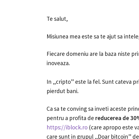
Te salut,
Misiunea mea este sa te ajut sa intel
Fiecare domeniu are la baza niste prin
inoveaza.
In „cripto” este la fel. Sunt cateva pr
pierdut bani.
Ca sa te conving sa inveti aceste princi
pentru a profita de
reducerea de 30
https://iblock.ro
(care apropo este val
care sunt in grupul „Doar bitcoin” d