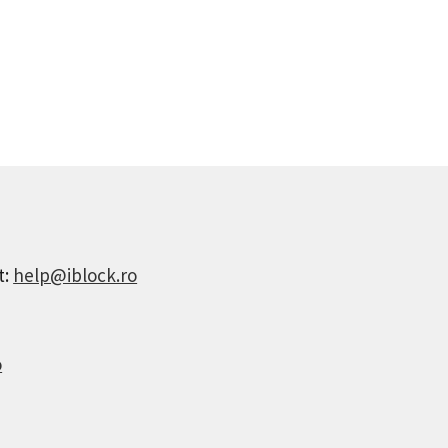
t:
help@iblock.ro
o